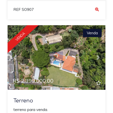
REF SO907
Venda
VENDA
Previous
Next
R$ 2.399.000,00
Terreno
terreno para venda.