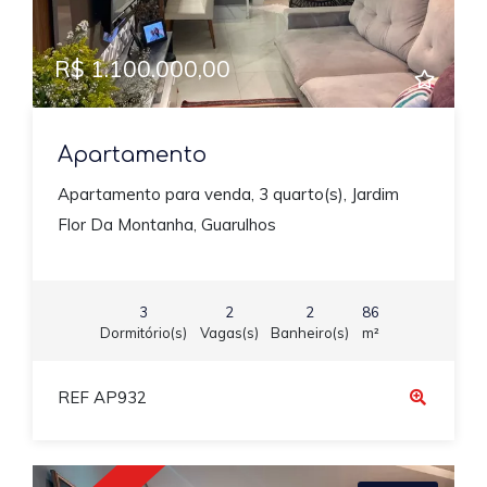
R$ 1.100.000,00
Apartamento
Apartamento para venda, 3 quarto(s), Jardim
Flor Da Montanha, Guarulhos
3
2
2
86
Dormitório(s)
Vagas(s)
Banheiro(s)
m²
REF AP932