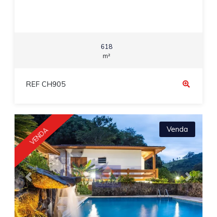
618
m²
REF CH905
Venda
VENDA
Previous
Next