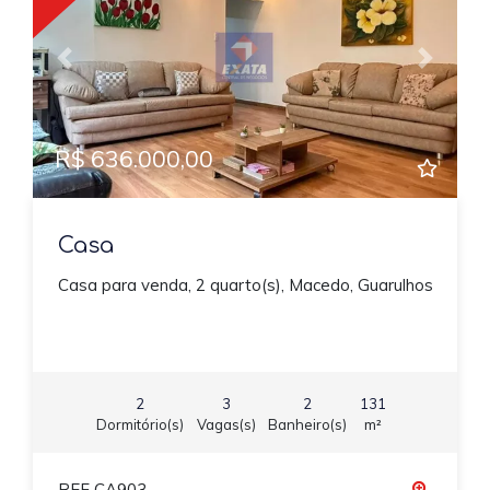
Previous
Next
R$ 636.000,00
Casa
Casa para venda, 2 quarto(s), Macedo, Guarulhos
2
3
2
131
Dormitório(s)
Vagas(s)
Banheiro(s)
m²
REF CA903