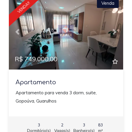
Venda
VENDA!!
Previous
Next
R$ 749.000,00
Apartamento
Apartamento para venda 3 dorm, suite,
Gopoúva, Guarulhos
3
2
3
83
Dormitório(s)
Vagas(s)
Banheiro(s)
m²