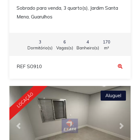
Sobrado para venda, 3 quarto(s), Jardim Santa
Mena, Guarulhos
3
6
4
170
Dormitório(s)
Vagas(s)
Banheiro(s)
m²
REF SO910
LOCAÇÃO
Aluguel
Previous
Next