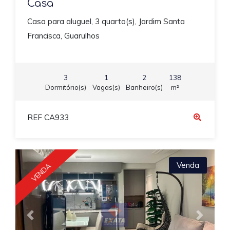
Casa
Casa para aluguel, 3 quarto(s), Jardim Santa
Francisca, Guarulhos
3
1
2
138
Dormitório(s)
Vagas(s)
Banheiro(s)
m²
REF CA933
Venda
VENDA
Previous
Next