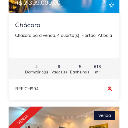
R$ 2.399.000,00
Chácara
Chácara para venda, 4 quarto(s), Portão, Atibaia
4
9
5
618
Dormitório(s)
Vagas(s)
Banheiro(s)
m²
REF CH904
Venda
VENDA