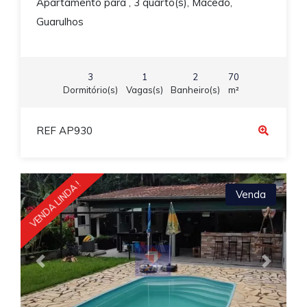
Apartamento para , 3 quarto(s), Macedo,
Guarulhos
3
1
2
70
Dormitório(s)
Vagas(s)
Banheiro(s)
m²
REF AP930
VENDA LINDA !
Venda
Previous
Next