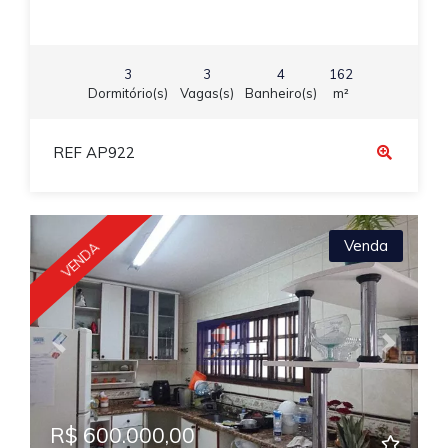
3
3
4
162
Dormitório(s)
Vagas(s)
Banheiro(s)
m²
REF AP922
Venda
VENDA
Previous
Next
R$ 600.000,00