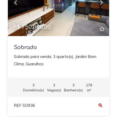
Previous
Next
R$ 750.000,00
Sobrado
Sobrado para venda, 3 quarto(s), Jardim Bom
Clima, Guarulhos
3
3
3
179
Dormitório(s)
Vagas(s)
Banheiro(s)
m²
REF SO936