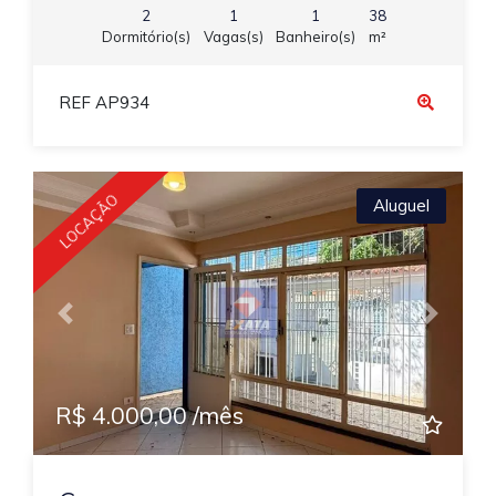
2
1
1
38
Dormitório(s)
Vagas(s)
Banheiro(s)
m²
REF AP934
LOCAÇÃO
Aluguel
Previous
Next
R$ 4.000,00 /mês