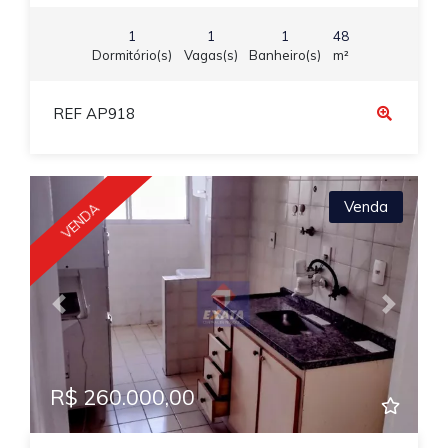
1
1
1
48
Dormitório(s)
Vagas(s)
Banheiro(s)
m²
REF AP918
Venda
VENDA
Previous
Next
R$ 260.000,00