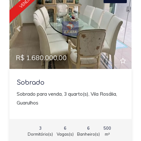
VENDA
Previous
Next
R$ 1.680.000,00
Sobrado
Sobrado para venda, 3 quarto(s), Vila Rosália,
Guarulhos
3
6
6
500
Dormitório(s)
Vagas(s)
Banheiro(s)
m²