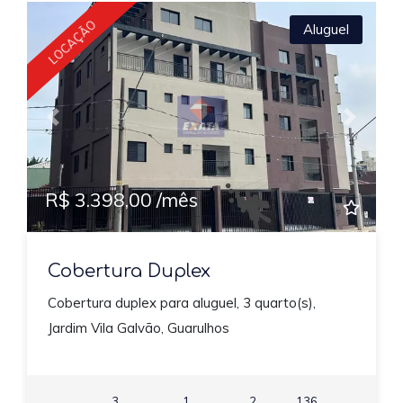
LOCAÇÃO
Aluguel
Previous
Next
R$ 3.398,00 /mês
Cobertura Duplex
Cobertura duplex para aluguel, 3 quarto(s),
Jardim Vila Galvão, Guarulhos
3
1
2
136