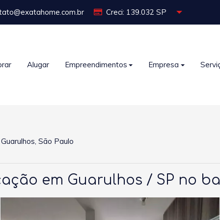
tato@exatahome.com.br
Creci: 139.032 SP
rar
Alugar
Empreendimentos
Empresa
Servi
, Guarulhos, São Paulo
ção em Guarulhos / SP no bair