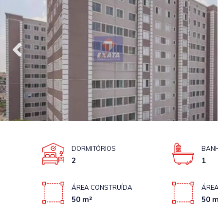
DORMITÓRIOS
BANH
2
1
ÁREA CONSTRUÍDA
ÁREA
50 m²
50 m