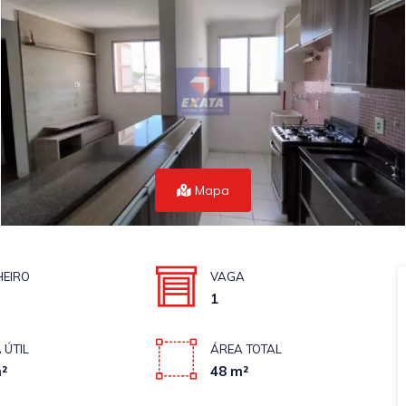
Mapa
EIRO
VAGA
1
 ÚTIL
ÁREA TOTAL
²
48 m²