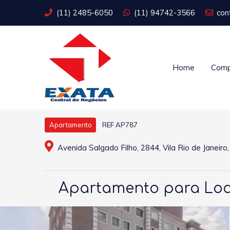
(11) 2485-6050
(11) 94742-3566
con
Home
Comp
REF AP787
Apartamento
Avenida Salgado Filho, 2844, Vila Rio de Janeiro
Apartamento para Loca