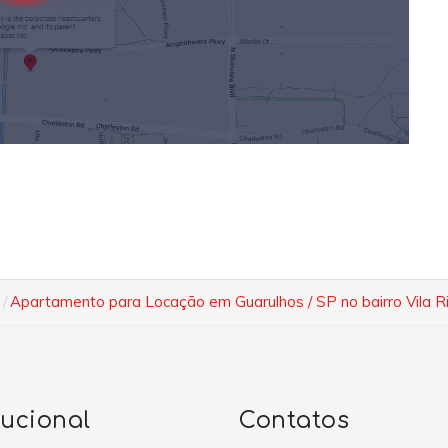
Apartamento para Locação em Guarulhos / SP no bairro Vila Ri
tucional
Contatos