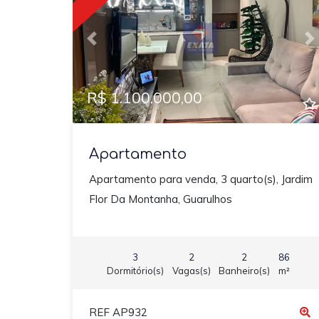
Previous
N
R$ 1.100.000,00
Apartamento
Apartamento para venda, 3 quarto(s), Jardim
Flor Da Montanha, Guarulhos
3
2
2
86
Dormitório(s)
Vagas(s)
Banheiro(s)
m²
REF AP932