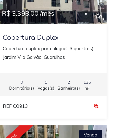
R$ 3.398,00 /mês
Cobertura Duplex
Cobertura duplex para aluguel, 3 quarto(s),
Jardim Vila Galvão, Guarulhos
3
1
2
136
Dormitório(s)
Vagas(s)
Banheiro(s)
m²
REF CO913
Venda