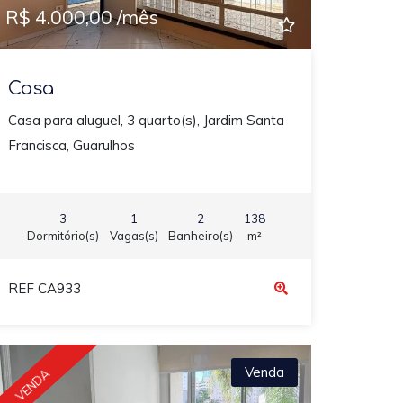
R$ 4.000,00 /mês
Casa
Casa para aluguel, 3 quarto(s), Jardim Santa
Francisca, Guarulhos
3
1
2
138
Dormitório(s)
Vagas(s)
Banheiro(s)
m²
REF CA933
Venda
VENDA