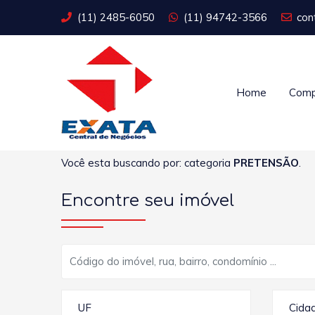
(11) 2485-6050
(11) 94742-3566
con
Home
Comp
Você esta buscando por: categoria
PRETENSÃO
.
Encontre seu imóvel
UF
Cida