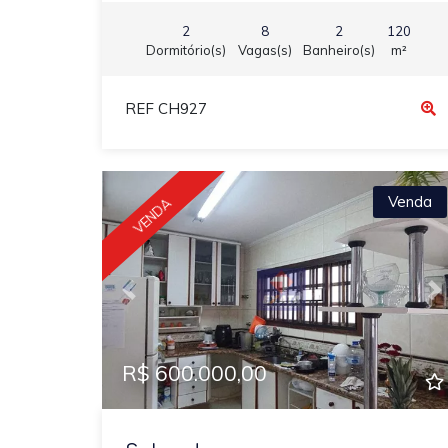
2
8
2
120
Dormitório(s)
Vagas(s)
Banheiro(s)
m²
REF CH927
Venda
VENDA
Previous
N
R$ 600.000,00