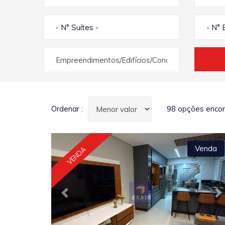
- N° Suítes -
- N° 
Empreendimentos/Edifícios/Condomínios
Ordenar :
98 opções encon
Venda
VENDA
Previous
N