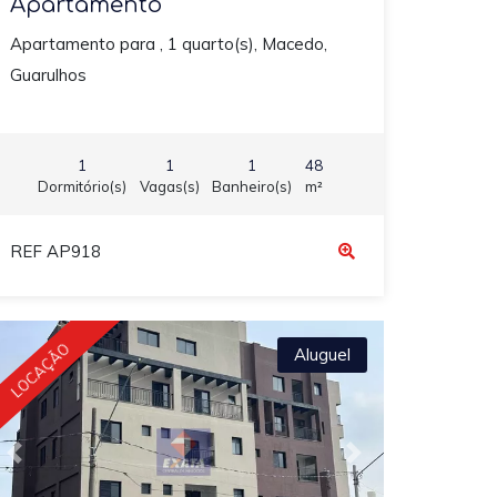
Apartamento
Apartamento para , 1 quarto(s), Macedo,
Guarulhos
1
1
1
48
Dormitório(s)
Vagas(s)
Banheiro(s)
m²
REF AP918
LOCAÇÃO
Aluguel
Previous
Next