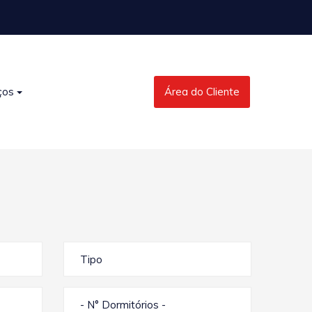
ços
Área do Cliente
Tipo
- N° Dormitórios -