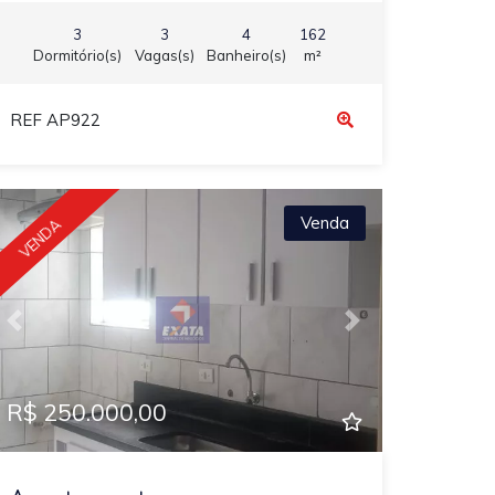
3
3
4
162
Dormitório(s)
Vagas(s)
Banheiro(s)
m²
REF AP922
Venda
VENDA
Previous
Next
R$ 250.000,00