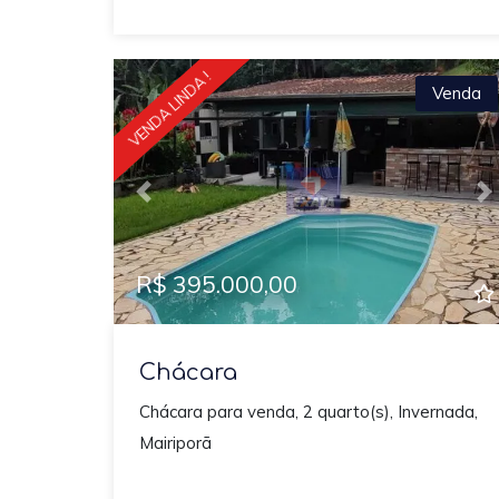
VENDA LINDA !
Venda
Previous
N
R$ 395.000,00
Chácara
Chácara para venda, 2 quarto(s), Invernada,
Mairiporã