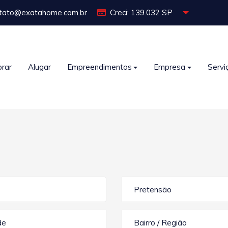
tato@exatahome.com.br
Creci: 139.032 SP
rar
Alugar
Empreendimentos
Empresa
Servi
Pretensão
de
Bairro / Região