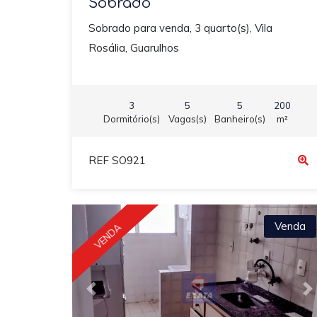
Sobrado
Sobrado para venda, 3 quarto(s), Vila
Rosália, Guarulhos
3
5
5
200
Dormitório(s)
Vagas(s)
Banheiro(s)
m²
REF SO921
Venda
VENDA
Previous
N