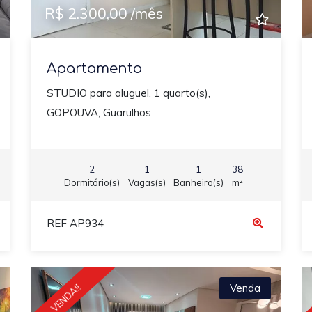
R$ 2.300,00 /mês
Apartamento
STUDIO para aluguel, 1 quarto(s),
GOPOUVA, Guarulhos
2
1
1
38
Dormitório(s)
Vagas(s)
Banheiro(s)
m²
REF AP934
Venda
VENDA!!