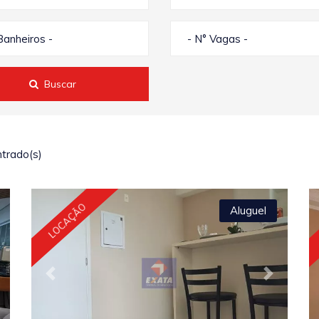
Banheiros -
- N° Vagas -
Buscar
trado(s)
LOCAÇÃO
Aluguel
ext
Previous
Next