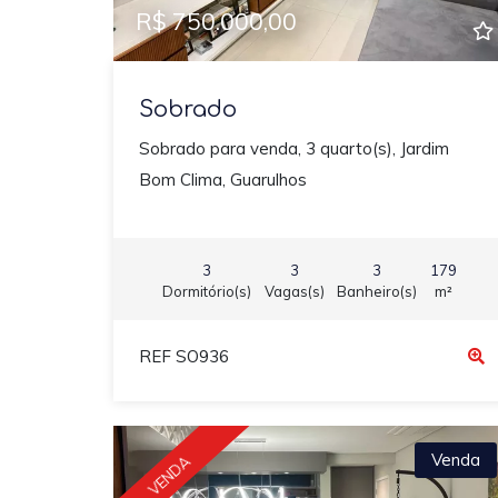
R$ 750.000,00
Sobrado
Sobrado para venda, 3 quarto(s), Jardim
Bom Clima, Guarulhos
3
3
3
179
Dormitório(s)
Vagas(s)
Banheiro(s)
m²
REF SO936
Venda
VENDA