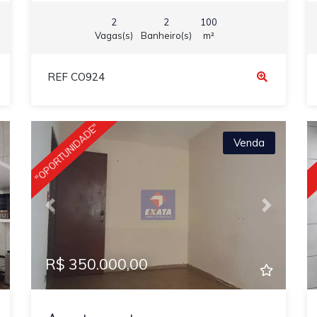
2
2
100
Vagas(s)
Banheiro(s)
m²
REF CO924
"OPORTUNIDADE"
Venda
ext
Previous
Next
R$ 350.000,00