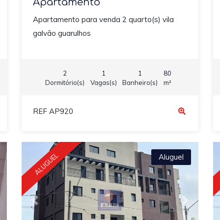
Apartamento
Apartamento para venda 2 quarto(s) vila
galvão guarulhos
2
1
1
80
Dormitório(s)
Vagas(s)
Banheiro(s)
m²
REF AP920
ALUGUEL
Aluguel
ext
Previous
Next