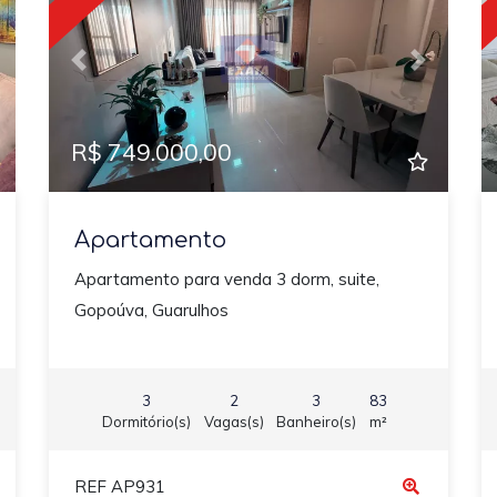
ext
Previous
Next
R$ 749.000,00
Apartamento
Apartamento para venda 3 dorm, suite,
Gopoúva, Guarulhos
3
2
3
83
Dormitório(s)
Vagas(s)
Banheiro(s)
m²
REF AP931