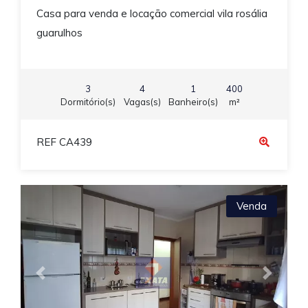
Casa para venda e locação comercial vila rosália
guarulhos
3
4
1
400
Dormitório(s)
Vagas(s)
Banheiro(s)
m²
REF CA439
Venda
Previous
Next