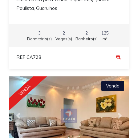
Paulista, Guarulhos
3
2
2
125
Dormitório(s)
Vagas(s)
Banheiro(s)
m²
REF CA728
Venda
VENDA
Previous
Next