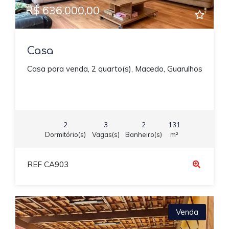
R$ 636.000,00
Casa
Casa para venda, 2 quarto(s), Macedo, Guarulhos
2
3
2
131
Dormitório(s)
Vagas(s)
Banheiro(s)
m²
REF CA903
Venda