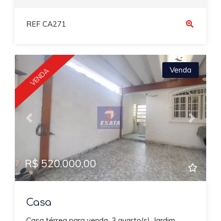
REF CA271
Venda
VENDA
Previous
Next
R$ 520.000,00
Casa
Casa térrea para venda, 3 quarto(s), Jardim