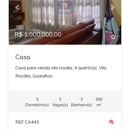
Previous
Next
R$ 1.000.000,00
Casa
Casa para venda vila rosalia, 4 quarto(s), Vila
Rosália, Guarulhos
3
3
3
300
Dormitório(s)
Vagas(s)
Banheiro(s)
m²
REF CA443