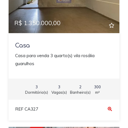
R$ 1.350.000,00
Casa
Casa para venda 3 quarto(s) vila rosália
guarulhos
3
3
2
300
Dormitório(s)
Vagas(s)
Banheiro(s)
m²
REF CA327