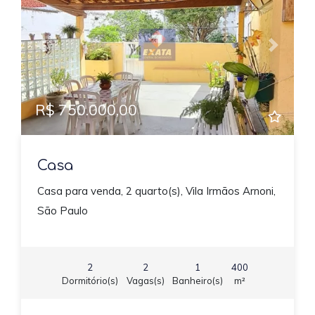
Previous
Next
R$ 750.000,00
Casa
Casa para venda, 2 quarto(s), Vila Irmãos Arnoni,
São Paulo
2
2
1
400
Dormitório(s)
Vagas(s)
Banheiro(s)
m²