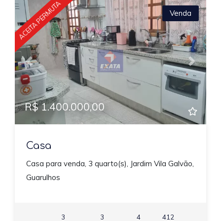
ACEITA PERMUTA
Venda
Previous
Next
R$ 1.400.000,00
Casa
Casa para venda, 3 quarto(s), Jardim Vila Galvão,
Guarulhos
3
3
4
412