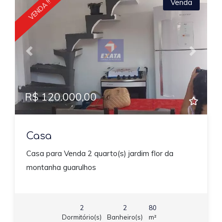
VENDA !!
Venda
Previous
Next
R$ 120.000,00
Casa
Casa para Venda 2 quarto(s) jardim flor da
montanha guarulhos
2
2
80
Dormitório(s)
Banheiro(s)
m²