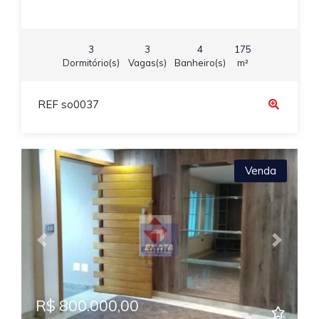
3
3
4
175
Dormitório(s)
Vagas(s)
Banheiro(s)
m²
REF so0037
Venda
Previous
Next
R$ 800.000,00