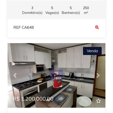
3
5
5
250
Dormitório(s)
Vagas(s)
Banheiro(s)
m²
REF CA648
Venda
Previous
Next
R$ 1.200.000,00