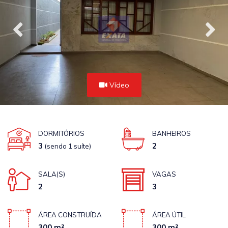
Vídeo
DORMITÓRIOS
BANHEIROS
3
2
(sendo 1 suíte)
SALA(S)
VAGAS
2
3
ÁREA CONSTRUÍDA
ÁREA ÚTIL
300 m²
300 m²