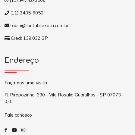
(11) 94742-3566
(11) 2485-6050
fabio@contabilexata.com.br
Creci: 139.032 SP
Endereço
Faça-nos uma visita
R. Pirapozinho, 330 - Vila Rosalia Guarulhos - SP 07073-
020
Fale conosco