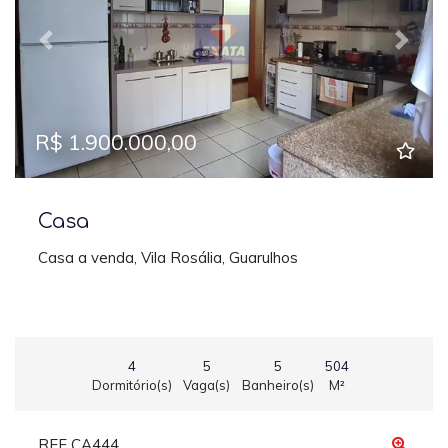
Previous
Next
R$ 1.900.000,00
Casa
Casa a venda, Vila Rosália, Guarulhos
4
5
5
504
Dormitório(s)
Vaga(s)
Banheiro(s)
M²
REF CA444