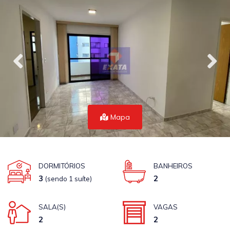
Mapa
DORMITÓRIOS
BANHEIROS
3
2
(sendo 1 suíte)
SALA(S)
VAGAS
2
2