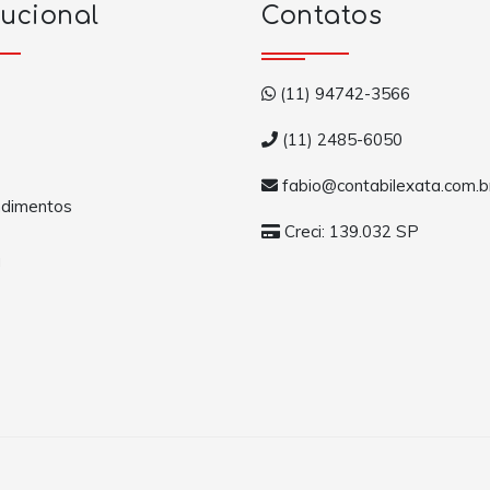
tucional
Contatos
(11) 94742-3566
(11) 2485-6050
fabio@contabilexata.com.b
dimentos
Creci: 139.032 SP
a