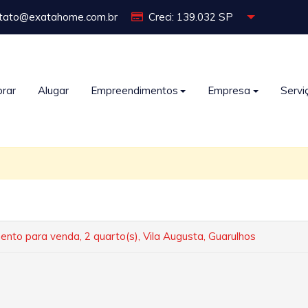
tato@exatahome.com.br
Creci: 139.032 SP
rar
Alugar
Empreendimentos
Empresa
Servi
nto para venda, 2 quarto(s), Vila Augusta, Guarulhos