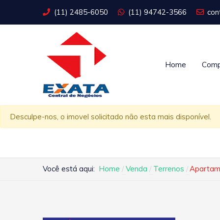
(11) 2485-6050
(11) 94742-3566
con
Home
Comp
Desculpe-nos, o imovel solicitado não esta mais disponível.
Você está aqui:
Home
Venda
Terrenos
Apartame